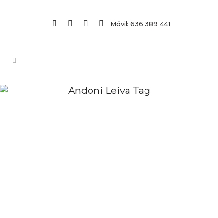
Móvil: 636 389 441
Andoni Leiva Tag
Taller de Cuencos Tibetanos
2º Nivel
Este taller va dirigido a: - Personas que
han hecho conmigo el primer nivel. -
Personas que tengan cuenco tibetano
y hallan hecho alguna formación. -
Personas interesadas que no tengan
ningún nivel. Si hay un mínimo de