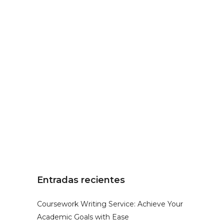
gente interesada se puede hacer un
primer nivel. CONTENIDOS: 1-...
Musicoterapia como vehículo
para mover emociones
Hablaremos sobre la Musicoterapia
como vehículo para mover
emociones. Se darán herramientas en
forma de música para cambiar estados
de ánimo, inducir a la relajación, etc....
Entradas recientes
Coursework Writing Service: Achieve Your
Academic Goals with Ease