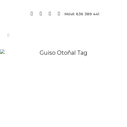
Móvil: 636 389 441
Guiso Otoñal Tag
GUISO OTOÑAL
Me encanta el otoño, es una estación
en que la melancolía se hace
agradable. Envolverse en una cálida
manta y acurrucarse frente al fuego
con un buen libro y una buena taza de
té. Es una forma de proporcionarnos
cobijo y protección, dejando atrás los...