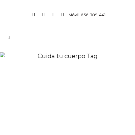
Móvil: 636 389 441
Cuida tu cuerpo Tag
CUIDA LO QUE ENTRA EN TU
CUERPO
Hoy vamos a concluir con el ciclo de
artículos sobre los principios
fundamentales de Yume. Vamos a
hablar sobre lo importante que es
alimentarnos de forma inteligente y
sobre todo consciente.Una buena