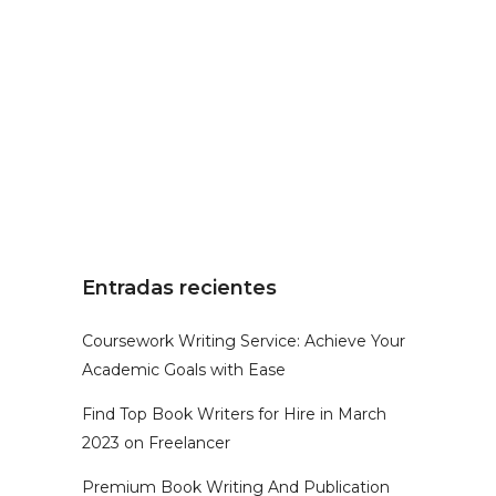
pregunta que deberíamos hacernos a
modo de comienzo es: ¿con que
materiales esculpimos...
CUIDA….TE
CUIDA...
Entradas recientes
Coursework Writing Service: Achieve Your
Academic Goals with Ease
Find Top Book Writers for Hire in March
2023 on Freelancer
Premium Book Writing And Publication