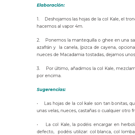
Elaboración:
1. Deshojamos las hojas de la col Kale, el tr
hacemos al vapor 4m.
2. Ponemos la mantequilla o ghee en una sart
azafrán y la canela, (pizca de cayena, opciona
nueces de Macadamia tostadas, dejamos unos m
3. Por último, añadimos la col Kale, mezcla
por encima.
Sugerencias:
• Las hojas de la col kale son tan bonitas, 
unas velas, nueces, castañas o cualquier otro f
• La col Kale, la podéis encargar en herbola
defecto, podéis utilizar: col blanca, col lom