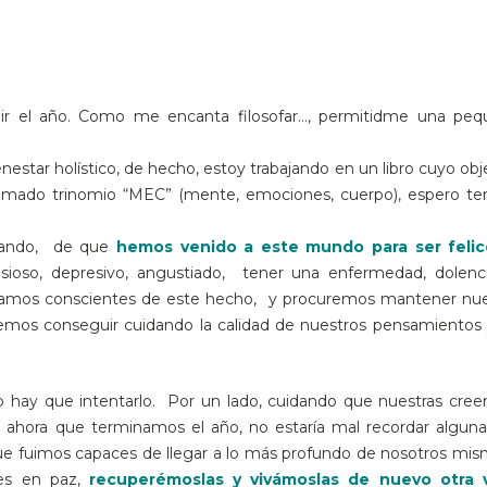
ir el año. Como me encanta filosofar…, permitidme una peq
nestar holístico, de hecho, estoy trabajando en un libro cuyo obj
clamado trinomio “MEC” (mente, emociones, cuerpo), espero te
onando, de que
hemos venido a este mundo para ser felic
ioso, depresivo, angustiado, tener una enfermedad, dolenc
 seamos conscientes de este hecho, y procuremos mantener nu
remos conseguir cuidando la calidad de nuestros pensamientos
ro hay que intentarlo. Por un lado, cuidando que nuestras cree
 ahora que terminamos el año, no estaría mal recordar algun
s que fuimos capaces de llegar a lo más profundo de nosotros mi
tes en paz,
recuperémoslas y vivámoslas de nuevo otra 