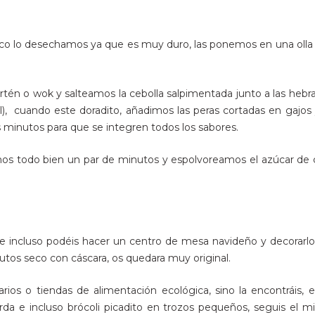
onco lo desechamos ya que es muy duro, las ponemos en una olla 
én o wok y salteamos la cebolla salpimentada junto a las hebr
l), cuando este doradito, añadimos las peras cortadas en gajos 
inutos para que se integren todos los sabores.
mos todo bien un par de minutos y espolvoreamos el azúcar de
que incluso podéis hacer un centro de mesa navideño y decorarl
rutos seco con cáscara, os quedara muy original.
rios o tiendas de alimentación ecológica, sino la encontráis, 
barda e incluso brócoli picadito en trozos pequeños, seguis el 