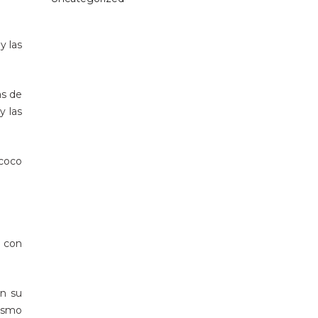
y las
as de
y las
 coco
o con
en su
mismo