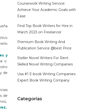
Coursework Writing Service:
Achieve Your Academic Goals with
Ease
Find Top Book Writers for Hire in
ueña
March 2023 on Freelancer
etivo
Premium Book Writing And
nerlo
Publication Service @best Price
es y
Steller Novel Writers For Rent
ia o
Skilled Novel Writing Companies
estro
 y de
Usa #1 E-book Writing Companies
Expert Book Writing Company
ncias
as de
Categorías
smos,
vez,