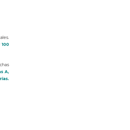
ales.
 100
uchas
s A,
rías.