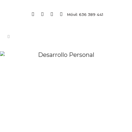
Móvil: 636 389 441
Desarrollo Personal
LA TEORÍA DEL
DESDOBLAMIENTO DEL
TIEMPO
Me he inspirado en escribir este
artículo a consecuencia de un trabajo
que estoy realizando en el Instituto
Gestalt de Barcelona, dentro de una
técnica de la psicología gestáltica