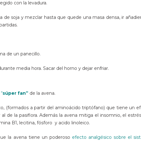
gido con la levadura.
citina de soja y mezclar hasta que quede una masa densa, ir añadi
partidas.
ma de un panecillo.
rante media hora. Sacar del horno y dejar enfriar.
y
“
súper fan”
de la avena.
co, (formados a partir del aminoácido triptófano) que tiene un e
 al de la pasiflora. Además la avena mitiga el insomnio, el estrés
na B1, lecitina, fósforo y acido linoleico.
que la avena tiene un poderoso
efecto analgésico sobre el si