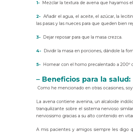
1-
Mezclar la textura de avena que hayamos ele
2-
Añadir el agua, el aceite, el azúcar, la le
las pasas y las nueces para que queden bien re
3-
Dejar reposar para que la masa crezca.
4-
Dividir la masa en porciones, dándole la for
5-
Hornear con el horno precalentado a 200º du
– Beneficios para la salud:
Como he mencionado en otras ocasiones, so
La avena contiene avenina, un alcaloide indóli
tranquilizante sobre el sistema nervioso similar
nerviosismo gracias a su alto contenido en vitami
A mis pacientes y amigos siempre les digo 