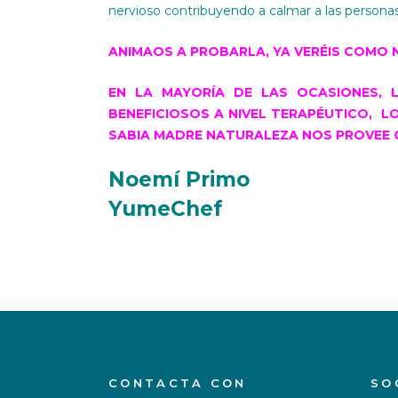
nervioso contribuyendo a calmar a las persona
ANIMAOS A PROBARLA, YA VERÉIS COMO N
EN LA MAYORÍA DE LAS OCASIONES,
BENEFICIOSOS A NIVEL TERAPÉUTICO, 
SABIA MADRE NATURALEZA NOS PROVEE 
Noemí Primo
YumeChef
CONTACTA CON
SO